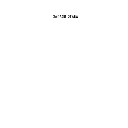
ЗАПАЗИ ОГЛЕД