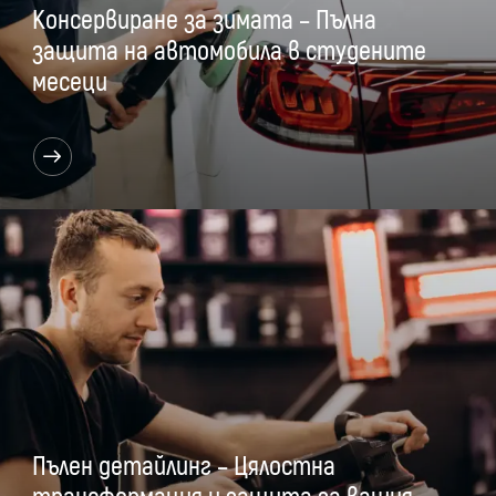
Консервиране за зимата – Пълна
защита на автомобила в студените
месеци
Пълен детайлинг – Цялостна