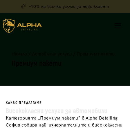
-10% на всички услуги за нови клиент
Начало
/
Детайлинг услуги
/
Премиум пакети
Премиум пакети
КАКВО ПРЕДЛАГАМЕ
Висококласни услуги за автомобили
Категорията „Премиум пакети“ в Alpha Detailing
София събира най-изчерпателните и висококласни