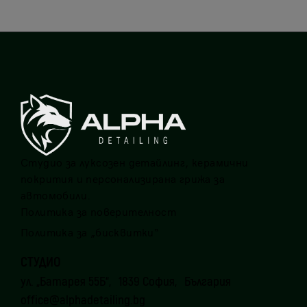
Студио за луксозен детайлинг, керамични
покрития и персонализирана грижа за
автомобили.
Политика за поверителност
Политика за „бисквитки“
СТУДИО
ул. „Батарея 55Б“, 1839 София, България
office@alphadetailing.bg