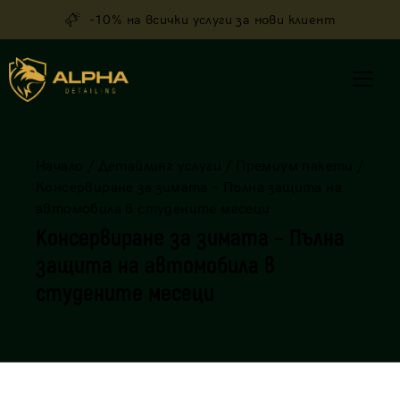
-10% на всички услуги за нови клиент
Начало
/
Детайлинг услуги
/
Премиум пакети
/
Консервиране за зимата – Пълна защита на
автомобила в студените месеци
Консервиране за зимата – Пълна
защита на автомобила в
студените месеци