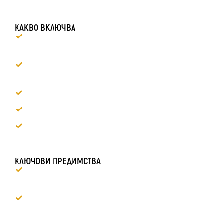
КАКВО ВКЛЮЧВА
Детайлно външно измиване и
деконтаминация
Нанасяне на зимно защитно покритие за
боята
Защита на джанти, гуми и външни пластмаси
Грижа за уплътнения и механични елементи
Финален контрол и готовност за зимни
условия
КЛЮЧОВИ ПРЕДИМСТВА
Защита от корозия и агресивни пътни
химикали
Хидрофобен ефект за лесно отстраняване на
вода и кал