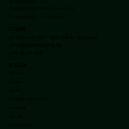
автомобили.
Политика за поверителност
Политика за „бисквитки“
СТУДИО
ул. „Батарея 55Б“, 1839 София, България
office@alphadetailing.bg
+359 88 341 3538
ВРЪЗКИ
Начало
Услуги
Цени
С какво работим
Галерия
За нас
Контакти