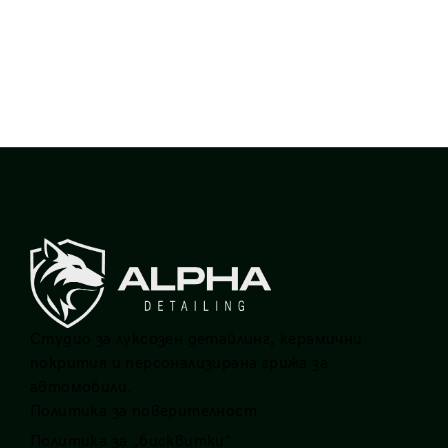
КЪДЕ ДА ИЗЧАКАМ
Студио за луксозен детайлинг, керамични
покрития и персонализирана грижа за
автомобили.
Политика за поверителност
Политика за „бисквитки“