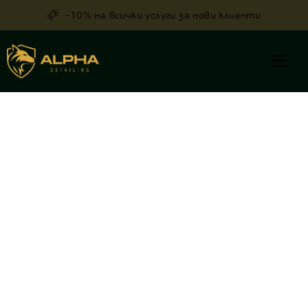
-10% на всички услуги за нови клиенти
Запази безплатен оглед за твоя
автомобил
Огледът е напълно безплатен и без ангажимент.
След него ще получиш точна препоръка и цена.
Добре дошли в страницата за резервации
на
Alpha Detailing
– студио за премиум
автомобилен детайлинг в София. Тук
можете бързо и лесно да запазите дата за